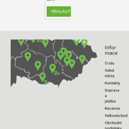
PŘIHLÁSIT SE
Infor
NAŠE PRODEJNY
mace
O nás
Volná
místa
Kontakty
Doprava
a
platba
Recenze
Velkoobchod
Obchodní
podmínky