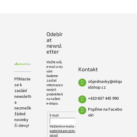
e
PRODUKTŮ
l
Z
á
p
Odebír
a
at
t
newsl
í
etter
Vložte svůj
e-mail a my
Kontakt
vám
budeme
Přihlaste
zasílat
objednavky
@
eliqu
se k
informace o
idshop.cz
nových
zaslání
produktech
newsletteru
+420 607 445 990
na našem
a
e-shopu.
nezmeškejte
Pojďme na Facebo
žádné
ok!
E-mail
novinky
či slevy!
Vložením e-mailu souhlasíte s
podmínkami ochrany osobních
údajů