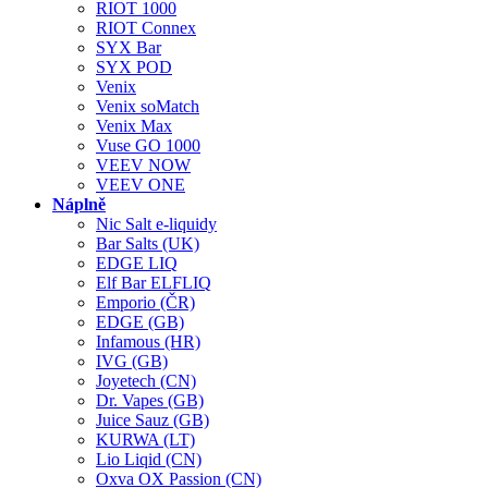
RIOT 1000
RIOT Connex
SYX Bar
SYX POD
Venix
Venix soMatch
Venix Max
Vuse GO 1000
VEEV NOW
VEEV ONE
Náplně
Nic Salt e-liquidy
Bar Salts (UK)
EDGE LIQ
Elf Bar ELFLIQ
Emporio (ČR)
EDGE (GB)
Infamous (HR)
IVG (GB)
Joyetech (CN)
Dr. Vapes (GB)
Juice Sauz (GB)
KURWA (LT)
Lio Liqid (CN)
Oxva OX Passion (CN)