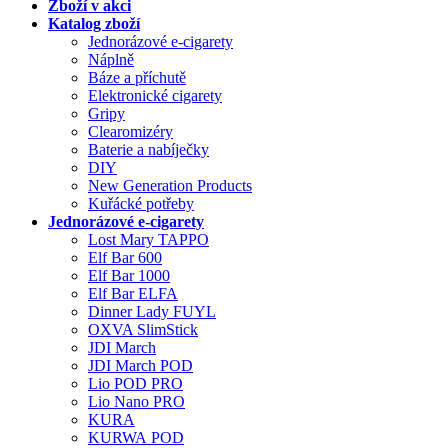
Zboží v akci
Katalog zboží
Jednorázové e-cigarety
Náplně
Báze a příchutě
Elektronické cigarety
Gripy
Clearomizéry
Baterie a nabíječky
DIY
New Generation Products
Kuřácké potřeby
Jednorázové e-cigarety
Lost Mary TAPPO
Elf Bar 600
Elf Bar 1000
Elf Bar ELFA
Dinner Lady FUYL
OXVA SlimStick
JDI March
JDI March POD
Lio POD PRO
Lio Nano PRO
KURA
KURWA POD