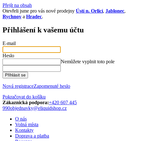
Přejít na obsah
Otevřeli jsme pro vás nové prodejny
Ústí n. Orlicí
,
Jablonec
,
Rychnov
a
Hradec
.
Přihlášení k vašemu účtu
E-mail
Heslo
Nemůžete vyplnit toto pole
Přihlásit se
Nová registrace
Zapomenuté heslo
Pokračovat do košíku
Zákaznická podpora:
+420 607 445
990
objednavky@eliquidshop.cz
O nás
Volná místa
Kontakty
Doprava a platba