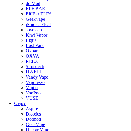
dotMod
ELF BAR
Elf Bar ELFA
GeekVape
iSmoka-Eleaf
Joyetech
Kiwi Vapor
Liqua
Lost Vape
Oxbar
OXVA
RELX
Smoktech
UWELL
Vandy Vape
Vaporesso
Vaptio
VooPoo
VUSE
Gripy
Aspire
Dicodes
Dotmod
GeekVape
Hussar Vape