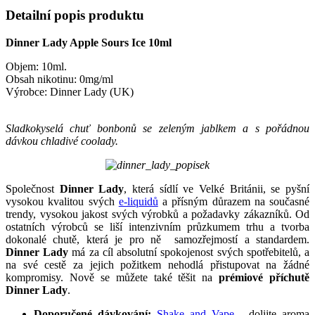
Detailní popis produktu
Dinner Lady Apple Sours Ice 10ml
Objem: 10ml.
Obsah nikotinu: 0mg/ml
Výrobce: Dinner Lady (UK)
Sladkokyselá chuť bonbonů se zeleným jablkem a s pořádnou
dávkou chladivé coolady.
Společnost
Dinner Lady
, která sídlí ve Velké Británii, se pyšní
vysokou kvalitou svých
e-liquidů
a přísným důrazem na současné
trendy, vysokou jakost svých výrobků a požadavky zákazníků. Od
ostatních výrobců se liší intenzivním průzkumem trhu a tvorba
dokonalé chutě, která je pro ně samozřejmostí a standardem.
Dinner Lady
má za cíl absolutní spokojenost svých spotřebitelů, a
na své cestě za jejich požitkem nehodlá přistupovat na žádné
kompromisy. Nově se můžete také těšit na
prémiové příchutě
Dinner Lady
.
Doporučené dávkování:
Shake and Vape
- dolijte aroma