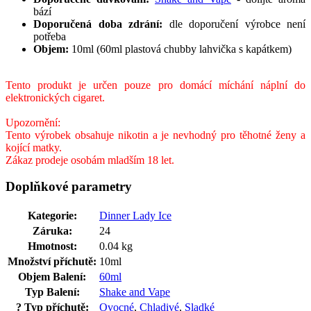
bází
Doporučená doba zdrání:
dle doporučení výrobce není
potřeba
Objem:
10ml (60ml plastová chubby lahvička s kapátkem)
Tento produkt je určen pouze pro domácí míchání náplní do
elektronických cigaret.
Upozornění:
Tento výrobek obsahuje nikotin a je nevhodný pro těhotné ženy a
kojící matky.
Zákaz prodeje osobám mladším 18 let.
Doplňkové parametry
Kategorie
:
Dinner Lady Ice
Záruka
:
24
Hmotnost
:
0.04 kg
Množství příchutě
:
10ml
Objem Balení
:
60ml
Typ Balení
:
Shake and Vape
?
Typ příchutě
:
Ovocné
,
Chladivé
,
Sladké