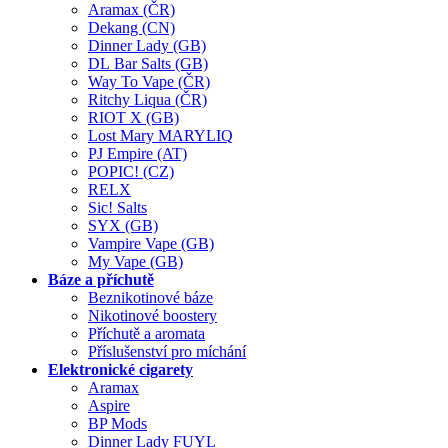
Aramax (ČR)
Dekang (CN)
Dinner Lady (GB)
DL Bar Salts (GB)
Way To Vape (ČR)
Ritchy Liqua (ČR)
RIOT X (GB)
Lost Mary MARYLIQ
PJ Empire (AT)
POPIC! (CZ)
RELX
Sic! Salts
SYX (GB)
Vampire Vape (GB)
My Vape (GB)
Báze a příchutě
Beznikotinové báze
Nikotinové boostery
Příchutě a aromata
Příslušenství pro míchání
Elektronické cigarety
Aramax
Aspire
BP Mods
Dinner Lady FUYL