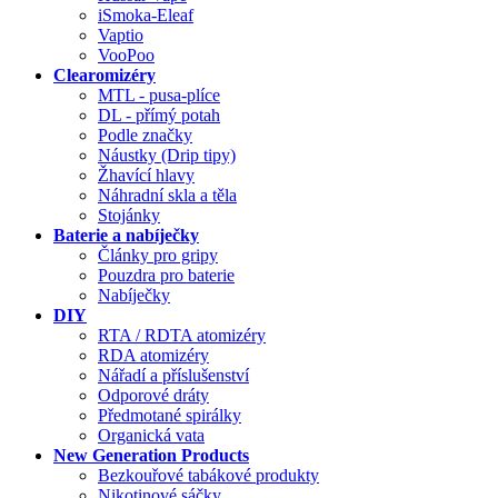
iSmoka-Eleaf
Vaptio
VooPoo
Clearomizéry
MTL - pusa-plíce
DL - přímý potah
Podle značky
Náustky (Drip tipy)
Žhavící hlavy
Náhradní skla a těla
Stojánky
Baterie a nabíječky
Články pro gripy
Pouzdra pro baterie
Nabíječky
DIY
RTA / RDTA atomizéry
RDA atomizéry
Nářadí a příslušenství
Odporové dráty
Předmotané spirálky
Organická vata
New Generation Products
Bezkouřové tabákové produkty
Nikotinové sáčky