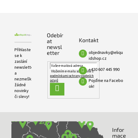
PRODUKTŮ
Z
á
p
Odebír
a
Kontakt
at
t
newsl
í
Přihlaste
etter
objednavky
@
eliqu
se k
idshop.cz
zaslání
newsletteru
+420 607 445 990
Vložením e-mailu souhlasíte s
a
podmínkami ochrany osobních
nezmeškejte
Pojďme na Facebo
údajů
žádné
ok!
PŘIHLÁSIT
novinky
SE
či slevy!
Infor
NAŠE PRODEJNY
mace