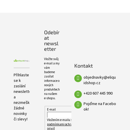
e
PRODUKTŮ
l
Z
á
p
Odebír
a
at
t
newsl
í
etter
Vložte svůj
e-mail a my
Kontakt
vám
budeme
Přihlaste
zasílat
objednavky
@
eliqu
se k
informace o
idshop.cz
nových
zaslání
produktech
newsletteru
+420 607 445 990
na našem
a
e-shopu.
nezmeškejte
Pojďme na Facebo
žádné
ok!
E-mail
novinky
či slevy!
Vložením e-mailu souhlasíte s
podmínkami ochrany osobních
údajů