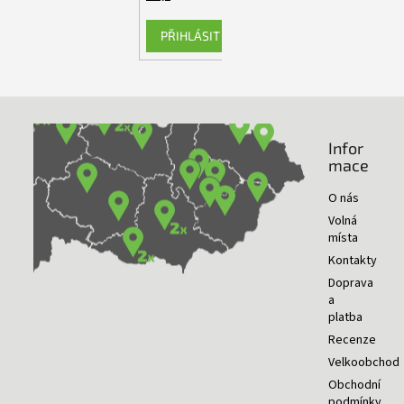
PŘIHLÁSIT SE
Infor
NAŠE PRODEJNY
mace
O nás
Volná
místa
Kontakty
Doprava
a
platba
Recenze
Velkoobchod
Obchodní
podmínky