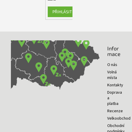
PŘIHLÁSIT SE
Infor
NAŠE PRODEJNY
mace
O nás
Volná
místa
Kontakty
Doprava
a
platba
Recenze
Velkoobchod
Obchodní
podmínky