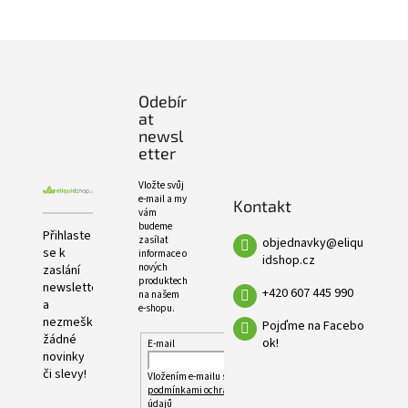
e
PRODUKTŮ
l
Z
á
p
Odebír
a
at
t
newsl
í
etter
Vložte svůj
e-mail a my
Kontakt
vám
budeme
Přihlaste
zasílat
objednavky
@
eliqu
se k
informace o
idshop.cz
nových
zaslání
produktech
newsletteru
+420 607 445 990
na našem
a
e-shopu.
nezmeškejte
Pojďme na Facebo
žádné
ok!
E-mail
novinky
či slevy!
Vložením e-mailu souhlasíte s
podmínkami ochrany osobních
údajů