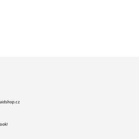
ZBOŽÍ SKLADEM
RYCHLÁ EXPEDICE
NA NIC NEČEKÁTE
DORUČENÍ DO 24H
quidshop.cz
ook!