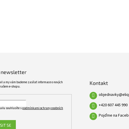
ŠIROKÝ SORTIMENT
KVALITNÍ PRODUKTY
VÍCE NEŽ 10 TISÍC PRODUKTŮ
10 LET ZKUŠENOSTÍ
 newsletter
Kontakt
ail a my vám budeme zasílat informace o nových
našem e-shopu.
objednavky
@
eli
+420 607 445 990
ailu souhlasíte s
podmínkami ochrany osobních
Pojďme na Faceb
SIT SE