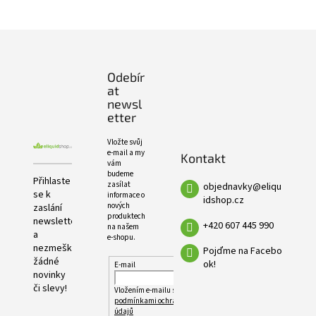
PRODUKTŮ
Z
á
p
Odebír
a
at
t
newsl
í
etter
Vložte svůj
e-mail a my
Kontakt
vám
budeme
Přihlaste
zasílat
objednavky
@
eliqu
se k
informace o
idshop.cz
nových
zaslání
produktech
newsletteru
+420 607 445 990
na našem
a
e-shopu.
nezmeškejte
Pojďme na Facebo
žádné
ok!
E-mail
novinky
či slevy!
Vložením e-mailu souhlasíte s
podmínkami ochrany osobních
údajů