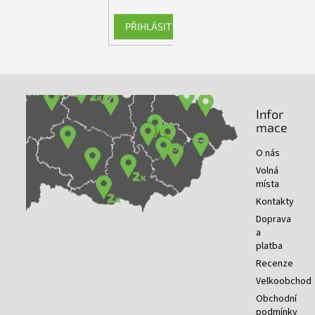
PŘIHLÁSIT SE
Infor
NAŠE PRODEJNY
mace
O nás
Volná
místa
Kontakty
Doprava
a
platba
Recenze
Velkoobchod
Obchodní
podmínky