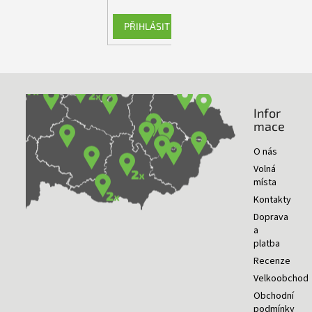
PŘIHLÁSIT SE
Infor
NAŠE PRODEJNY
mace
O nás
Volná
místa
Kontakty
Doprava
a
platba
Recenze
Velkoobchod
Obchodní
podmínky