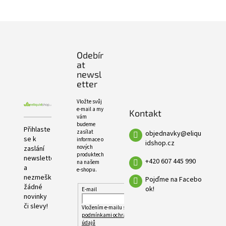
PRODUKTŮ
Z
á
p
Odebír
a
at
t
newsl
í
etter
Vložte svůj
e-mail a my
Kontakt
vám
budeme
Přihlaste
zasílat
objednavky
@
eliqu
se k
informace o
idshop.cz
nových
zaslání
produktech
newsletteru
+420 607 445 990
na našem
a
e-shopu.
nezmeškejte
Pojďme na Facebo
žádné
ok!
E-mail
novinky
či slevy!
Vložením e-mailu souhlasíte s
podmínkami ochrany osobních
údajů