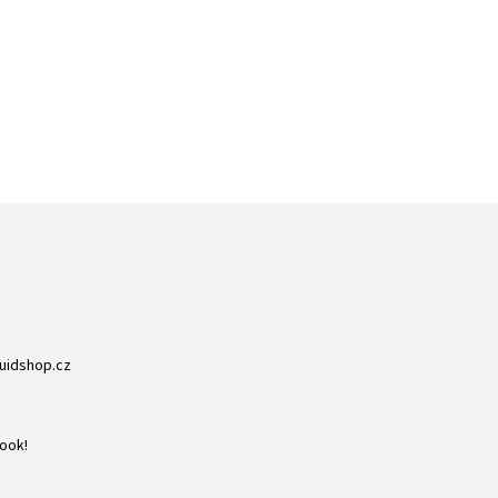
ZBOŽÍ SKLADEM
RYCHLÁ EXPEDICE
NA NIC NEČEKÁTE
DORUČENÍ DO 24H
quidshop.cz
ook!