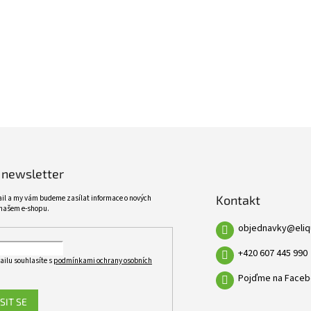
ŠIROKÝ SORTIMENT
KVALITNÍ PRODUKTY
VÍCE NEŽ 10 TISÍC PRODUKTŮ
10 LET ZKUŠENOSTÍ
 newsletter
Kontakt
ail a my vám budeme zasílat informace o nových
našem e-shopu.
objednavky
@
eli
+420 607 445 990
ailu souhlasíte s
podmínkami ochrany osobních
Pojďme na Faceb
SIT SE