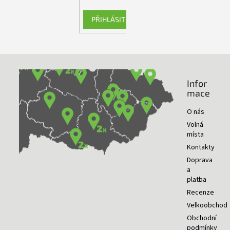
PŘIHLÁSIT SE
Infor
NAŠE PRODEJNY
mace
O nás
Volná
místa
Kontakty
Doprava
a
platba
Recenze
Velkoobchod
Obchodní
podmínky