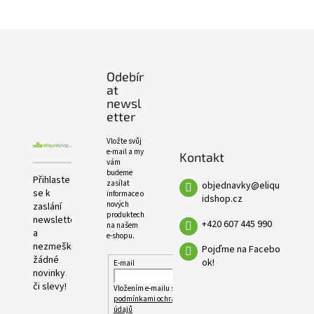
PRODUKTŮ
Z
á
p
Odebír
a
at
t
newsl
í
etter
Vložte svůj
e-mail a my
Kontakt
vám
budeme
Přihlaste
zasílat
objednavky
@
eliqu
se k
informace o
idshop.cz
nových
zaslání
produktech
newsletteru
+420 607 445 990
na našem
a
e-shopu.
nezmeškejte
Pojďme na Facebo
žádné
ok!
E-mail
novinky
či slevy!
Vložením e-mailu souhlasíte s
podmínkami ochrany osobních
údajů