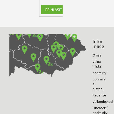
PŘIHLÁSIT SE
Infor
NAŠE PRODEJNY
mace
O nás
Volná
místa
Kontakty
Doprava
a
platba
Recenze
Velkoobchod
Obchodní
podmínky