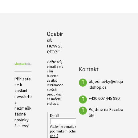
PRODUKTŮ
Z
á
p
Odebír
a
at
t
newsl
í
etter
Vložte svůj
e-mail a my
Kontakt
vám
budeme
Přihlaste
zasílat
objednavky
@
eliqu
se k
informace o
idshop.cz
nových
zaslání
produktech
newsletteru
+420 607 445 990
na našem
a
e-shopu.
nezmeškejte
Pojďme na Facebo
žádné
ok!
E-mail
novinky
či slevy!
Vložením e-mailu souhlasíte s
podmínkami ochrany osobních
údajů