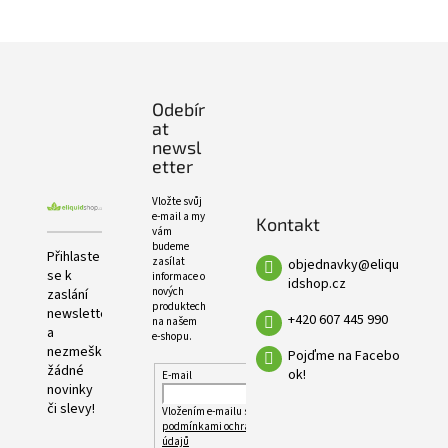
PRODUKTŮ
Z
á
p
Odebír
a
at
t
newsl
í
etter
Vložte svůj
e-mail a my
Kontakt
vám
budeme
Přihlaste
zasílat
objednavky
@
eliqu
se k
informace o
idshop.cz
nových
zaslání
produktech
newsletteru
+420 607 445 990
na našem
a
e-shopu.
nezmeškejte
Pojďme na Facebo
žádné
ok!
E-mail
novinky
či slevy!
Vložením e-mailu souhlasíte s
podmínkami ochrany osobních
údajů