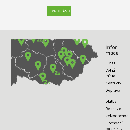
PŘIHLÁSIT SE
Infor
NAŠE PRODEJNY
mace
O nás
Volná
místa
Kontakty
Doprava
a
platba
Recenze
Velkoobchod
Obchodní
podmínky