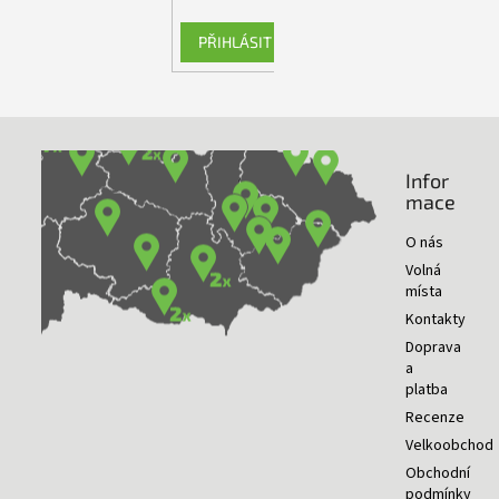
PŘIHLÁSIT SE
Infor
NAŠE PRODEJNY
mace
O nás
Volná
místa
Kontakty
Doprava
a
platba
Recenze
Velkoobchod
Obchodní
podmínky