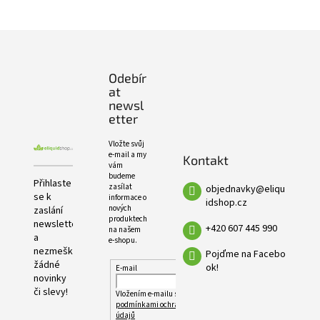
PRODUKTŮ
Z
á
p
Odebír
a
at
t
newsl
í
etter
Vložte svůj
e-mail a my
Kontakt
vám
budeme
Přihlaste
zasílat
objednavky
@
eliqu
se k
informace o
idshop.cz
nových
zaslání
produktech
newsletteru
+420 607 445 990
na našem
a
e-shopu.
nezmeškejte
Pojďme na Facebo
žádné
ok!
E-mail
novinky
či slevy!
Vložením e-mailu souhlasíte s
podmínkami ochrany osobních
údajů