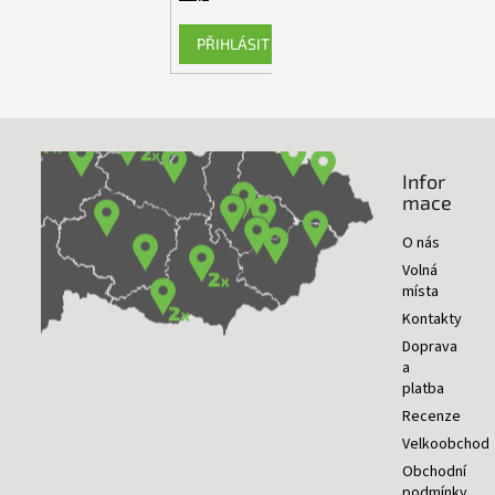
PŘIHLÁSIT SE
Infor
NAŠE PRODEJNY
mace
O nás
Volná
místa
Kontakty
Doprava
a
platba
Recenze
Velkoobchod
Obchodní
podmínky