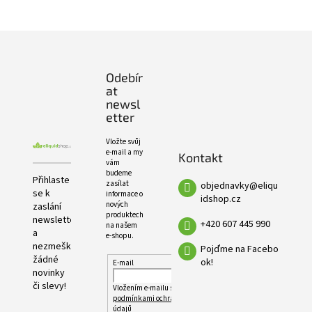
e
PRODUKTŮ
l
Z
á
p
Odebír
a
at
t
newsl
í
etter
Vložte svůj
e-mail a my
Kontakt
vám
budeme
Přihlaste
zasílat
objednavky
@
eliqu
se k
informace o
idshop.cz
nových
zaslání
produktech
newsletteru
+420 607 445 990
na našem
a
e-shopu.
nezmeškejte
Pojďme na Facebo
žádné
ok!
E-mail
novinky
či slevy!
Vložením e-mailu souhlasíte s
podmínkami ochrany osobních
údajů