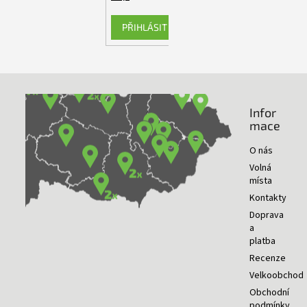
PŘIHLÁSIT SE
Infor
NAŠE PRODEJNY
mace
O nás
Volná
místa
Kontakty
Doprava
a
platba
Recenze
Velkoobchod
Obchodní
podmínky