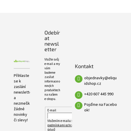
e
PRODUKTŮ
l
Z
á
p
Odebír
a
at
t
newsl
í
etter
Vložte svůj
e-mail a my
Kontakt
vám
budeme
Přihlaste
zasílat
objednavky
@
eliqu
se k
informace o
idshop.cz
nových
zaslání
produktech
newsletteru
+420 607 445 990
na našem
a
e-shopu.
nezmeškejte
Pojďme na Facebo
žádné
ok!
E-mail
novinky
či slevy!
Vložením e-mailu souhlasíte s
podmínkami ochrany osobních
údajů