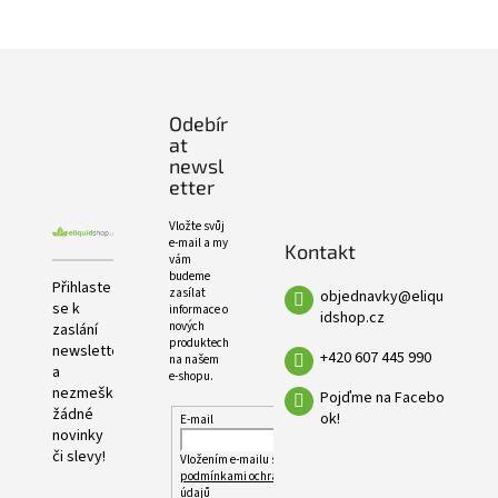
e
PRODUKTŮ
l
Z
á
p
Odebír
a
at
t
newsl
í
etter
Vložte svůj
e-mail a my
Kontakt
vám
budeme
Přihlaste
zasílat
objednavky
@
eliqu
se k
informace o
idshop.cz
nových
zaslání
produktech
newsletteru
+420 607 445 990
na našem
a
e-shopu.
nezmeškejte
Pojďme na Facebo
žádné
ok!
E-mail
novinky
či slevy!
Vložením e-mailu souhlasíte s
podmínkami ochrany osobních
údajů