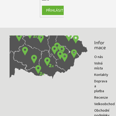
PŘIHLÁSIT SE
Infor
NAŠE PRODEJNY
mace
O nás
Volná
místa
Kontakty
Doprava
a
platba
Recenze
Velkoobchod
Obchodní
podmínky