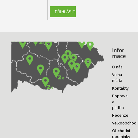
PŘIHLÁSIT SE
Infor
NAŠE PRODEJNY
mace
O nás
Volná
místa
Kontakty
Doprava
a
platba
Recenze
Velkoobchod
Obchodní
podmínky