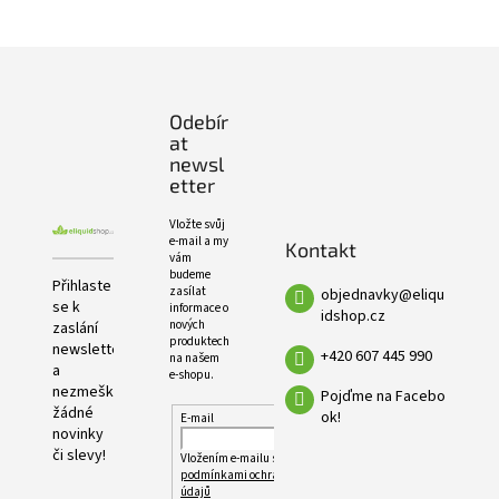
PRODUKTŮ
Z
á
p
Odebír
a
at
t
newsl
í
etter
Vložte svůj
e-mail a my
Kontakt
vám
budeme
Přihlaste
zasílat
objednavky
@
eliqu
se k
informace o
idshop.cz
nových
zaslání
produktech
newsletteru
+420 607 445 990
na našem
a
e-shopu.
nezmeškejte
Pojďme na Facebo
žádné
ok!
E-mail
novinky
či slevy!
Vložením e-mailu souhlasíte s
podmínkami ochrany osobních
údajů