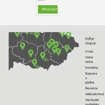
PŘIHLÁSIT SE
Infor
NAŠE PRODEJNY
mace
O nás
Volná
místa
Kontakty
Doprava
a
platba
Recenze
Velkoobchod
Obchodní
podmínky