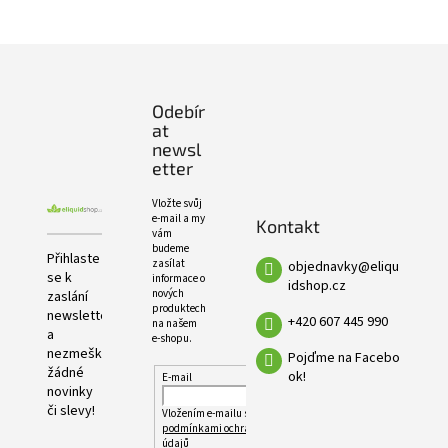
e
PRODUKTŮ
l
Z
á
p
Odebír
a
at
t
newsl
í
etter
Vložte svůj
e-mail a my
Kontakt
vám
budeme
Přihlaste
zasílat
objednavky
@
eliqu
se k
informace o
idshop.cz
nových
zaslání
produktech
newsletteru
+420 607 445 990
na našem
a
e-shopu.
nezmeškejte
Pojďme na Facebo
žádné
ok!
E-mail
novinky
či slevy!
Vložením e-mailu souhlasíte s
podmínkami ochrany osobních
údajů