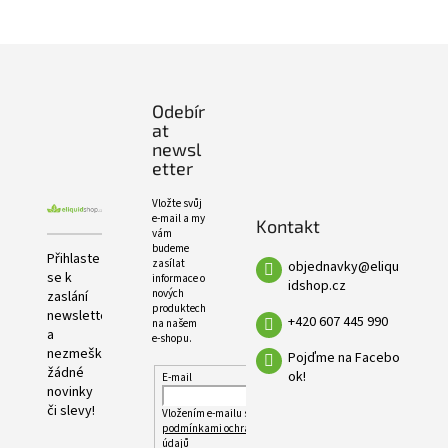
e
PRODUKTŮ
l
Z
á
p
Odebír
a
at
t
newsl
í
etter
Vložte svůj
e-mail a my
Kontakt
vám
budeme
Přihlaste
zasílat
objednavky
@
eliqu
se k
informace o
idshop.cz
nových
zaslání
produktech
newsletteru
+420 607 445 990
na našem
a
e-shopu.
nezmeškejte
Pojďme na Facebo
žádné
ok!
E-mail
novinky
či slevy!
Vložením e-mailu souhlasíte s
podmínkami ochrany osobních
údajů