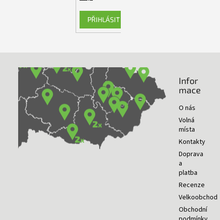
PŘIHLÁSIT SE
Infor
NAŠE PRODEJNY
mace
O nás
Volná
místa
Kontakty
Doprava
a
platba
Recenze
Velkoobchod
Obchodní
podmínky