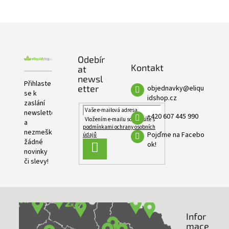
e
PRODUKTŮ
l
Z
á
p
Odebír
a
Kontakt
at
t
newsl
í
Přihlaste
etter
objednavky
@
eliqu
se k
idshop.cz
zaslání
newsletteru
+420 607 445 990
Vložením e-mailu souhlasíte s
a
podmínkami ochrany osobních
nezmeškejte
Pojďme na Facebo
údajů
žádné
ok!
PŘIHLÁSIT
novinky
SE
či slevy!
Infor
NAŠE PRODEJNY
mace