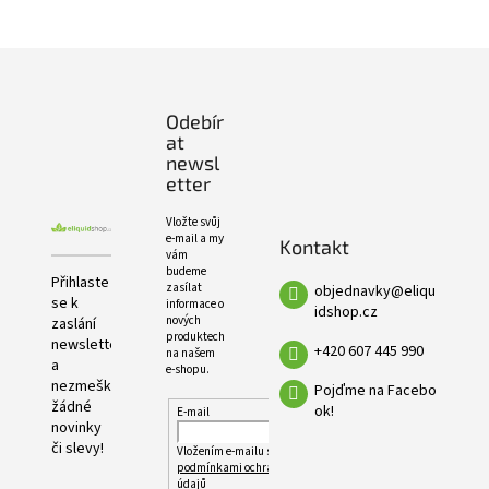
e
PRODUKTŮ
l
Z
á
p
Odebír
a
at
t
newsl
í
etter
Vložte svůj
e-mail a my
Kontakt
vám
budeme
Přihlaste
zasílat
objednavky
@
eliqu
se k
informace o
idshop.cz
nových
zaslání
produktech
newsletteru
+420 607 445 990
na našem
a
e-shopu.
nezmeškejte
Pojďme na Facebo
žádné
ok!
E-mail
novinky
či slevy!
Vložením e-mailu souhlasíte s
podmínkami ochrany osobních
údajů