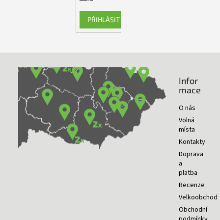
PŘIHLÁSIT SE
Infor
NAŠE PRODEJNY
mace
O nás
Volná
místa
Kontakty
Doprava
a
platba
Recenze
Velkoobchod
Obchodní
podmínky