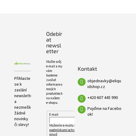
e
PRODUKTŮ
l
Z
á
p
Odebír
a
at
t
newsl
í
etter
Vložte svůj
e-mail a my
Kontakt
vám
budeme
Přihlaste
zasílat
objednavky
@
eliqu
se k
informace o
idshop.cz
nových
zaslání
produktech
newsletteru
+420 607 445 990
na našem
a
e-shopu.
nezmeškejte
Pojďme na Facebo
žádné
ok!
E-mail
novinky
či slevy!
Vložením e-mailu souhlasíte s
podmínkami ochrany osobních
údajů