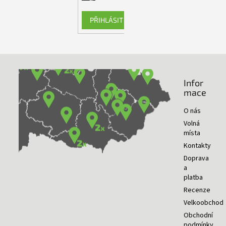
PŘIHLÁSIT SE
Infor
NAŠE PRODEJNY
mace
O nás
Volná
místa
Kontakty
Doprava
a
platba
Recenze
Velkoobchod
Obchodní
podmínky