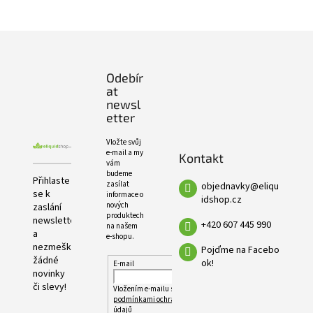
e
PRODUKTŮ
l
Z
á
p
Odebír
a
at
t
newsl
í
etter
Vložte svůj
e-mail a my
Kontakt
vám
budeme
Přihlaste
zasílat
objednavky
@
eliqu
se k
informace o
idshop.cz
nových
zaslání
produktech
newsletteru
+420 607 445 990
na našem
a
e-shopu.
nezmeškejte
Pojďme na Facebo
žádné
ok!
E-mail
novinky
či slevy!
Vložením e-mailu souhlasíte s
podmínkami ochrany osobních
údajů