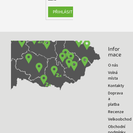
PŘIHLÁSIT SE
Infor
NAŠE PRODEJNY
mace
O nás
Volná
místa
Kontakty
Doprava
a
platba
Recenze
Velkoobchod
Obchodní
podmínky