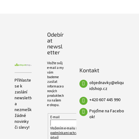
e
PRODUKTŮ
l
Z
á
p
Odebír
a
at
t
newsl
í
etter
Vložte svůj
e-mail a my
Kontakt
vám
budeme
Přihlaste
zasílat
objednavky
@
eliqu
se k
informace o
idshop.cz
nových
zaslání
produktech
newsletteru
+420 607 445 990
na našem
a
e-shopu.
nezmeškejte
Pojďme na Facebo
žádné
ok!
E-mail
novinky
či slevy!
Vložením e-mailu souhlasíte s
podmínkami ochrany osobních
údajů