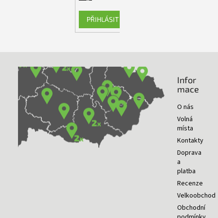
PŘIHLÁSIT SE
Infor
NAŠE PRODEJNY
mace
O nás
Volná
místa
Kontakty
Doprava
a
platba
Recenze
Velkoobchod
Obchodní
podmínky