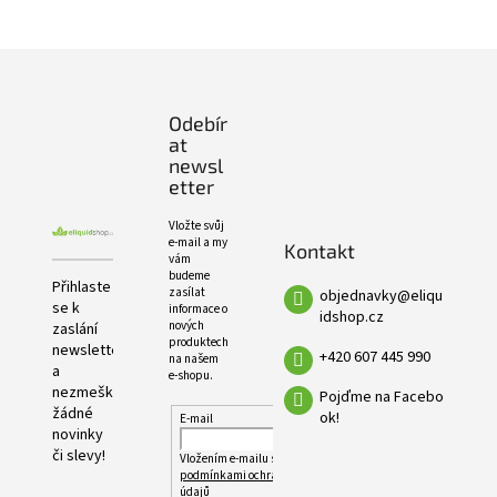
e
PRODUKTŮ
l
Z
á
p
Odebír
a
at
t
newsl
í
etter
Vložte svůj
e-mail a my
Kontakt
vám
budeme
Přihlaste
zasílat
objednavky
@
eliqu
se k
informace o
idshop.cz
nových
zaslání
produktech
newsletteru
+420 607 445 990
na našem
a
e-shopu.
nezmeškejte
Pojďme na Facebo
žádné
ok!
E-mail
novinky
či slevy!
Vložením e-mailu souhlasíte s
podmínkami ochrany osobních
údajů