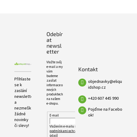
e
PRODUKTŮ
l
Z
á
p
Odebír
a
at
t
newsl
í
etter
Vložte svůj
e-mail a my
Kontakt
vám
budeme
Přihlaste
zasílat
objednavky
@
eliqu
se k
informace o
idshop.cz
nových
zaslání
produktech
newsletteru
+420 607 445 990
na našem
a
e-shopu.
nezmeškejte
Pojďme na Facebo
žádné
ok!
E-mail
novinky
či slevy!
Vložením e-mailu souhlasíte s
podmínkami ochrany osobních
údajů