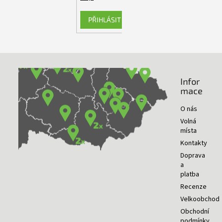
PŘIHLÁSIT SE
Infor
NAŠE PRODEJNY
mace
O nás
Volná
místa
Kontakty
Doprava
a
platba
Recenze
Velkoobchod
Obchodní
podmínky