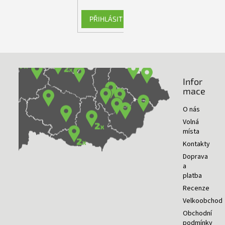
PŘIHLÁSIT SE
Infor
NAŠE PRODEJNY
mace
O nás
Volná
místa
Kontakty
Doprava
a
platba
Recenze
Velkoobchod
Obchodní
podmínky