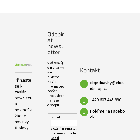
PRODUKTŮ
Z
á
p
Odebír
a
at
t
newsl
í
etter
Vložte svůj
e-mail a my
Kontakt
vám
budeme
Přihlaste
zasílat
objednavky
@
eliqu
se k
informace o
idshop.cz
nových
zaslání
produktech
newsletteru
+420 607 445 990
na našem
a
e-shopu.
nezmeškejte
Pojďme na Facebo
žádné
ok!
E-mail
novinky
či slevy!
Vložením e-mailu souhlasíte s
podmínkami ochrany osobních
údajů