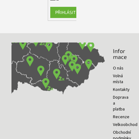
PŘIHLÁSIT SE
Infor
NAŠE PRODEJNY
mace
O nás
Volná
místa
Kontakty
Doprava
a
platba
Recenze
Velkoobchod
Obchodní
podmínky