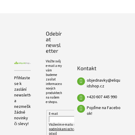
e
PRODUKTŮ
l
Z
á
p
Odebír
a
at
t
newsl
í
etter
Vložte svůj
e-mail a my
Kontakt
vám
budeme
Přihlaste
zasílat
objednavky
@
eliqu
se k
informace o
idshop.cz
nových
zaslání
produktech
newsletteru
+420 607 445 990
na našem
a
e-shopu.
nezmeškejte
Pojďme na Facebo
žádné
ok!
E-mail
novinky
či slevy!
Vložením e-mailu souhlasíte s
podmínkami ochrany osobních
údajů