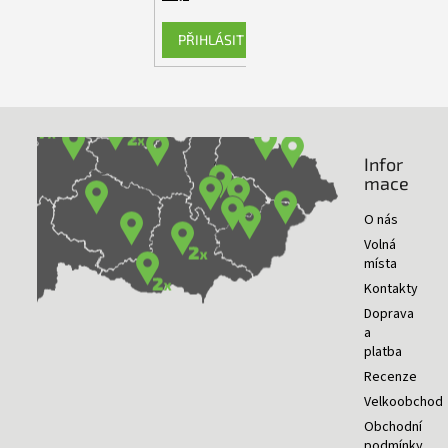
PŘIHLÁSIT SE
Infor
NAŠE PRODEJNY
mace
O nás
Volná
místa
Kontakty
Doprava
a
platba
Recenze
Velkoobchod
Obchodní
podmínky