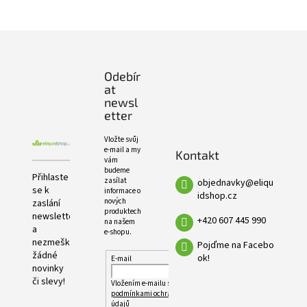
e
PRODUKTŮ
l
Z
á
p
Odebír
a
at
t
newsl
í
etter
Vložte svůj
e-mail a my
Kontakt
vám
budeme
Přihlaste
zasílat
objednavky
@
eliqu
se k
informace o
idshop.cz
nových
zaslání
produktech
newsletteru
+420 607 445 990
na našem
a
e-shopu.
nezmeškejte
Pojďme na Facebo
žádné
ok!
E-mail
novinky
či slevy!
Vložením e-mailu souhlasíte s
podmínkami ochrany osobních
údajů