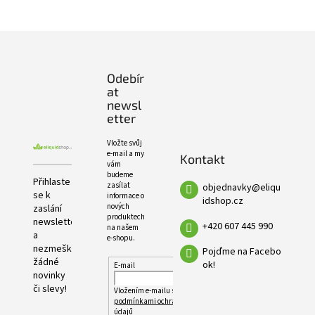
e
PRODUKTŮ
l
Z
á
p
Odebír
a
at
t
newsl
í
etter
Vložte svůj
e-mail a my
Kontakt
vám
budeme
Přihlaste
zasílat
objednavky
@
eliqu
se k
informace o
idshop.cz
nových
zaslání
produktech
newsletteru
+420 607 445 990
na našem
a
e-shopu.
nezmeškejte
Pojďme na Facebo
žádné
ok!
E-mail
novinky
či slevy!
Vložením e-mailu souhlasíte s
podmínkami ochrany osobních
údajů