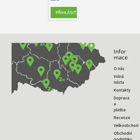
PŘIHLÁSIT SE
Infor
NAŠE PRODEJNY
mace
O nás
Volná
místa
Kontakty
Doprava
a
platba
Recenze
Velkoobchod
Obchodní
podmínky