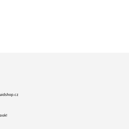
ZBOŽÍ SKLADEM
RYCHLÁ EXPEDICE
NA NIC NEČEKÁTE
DORUČENÍ DO 24H
quidshop.cz
ook!