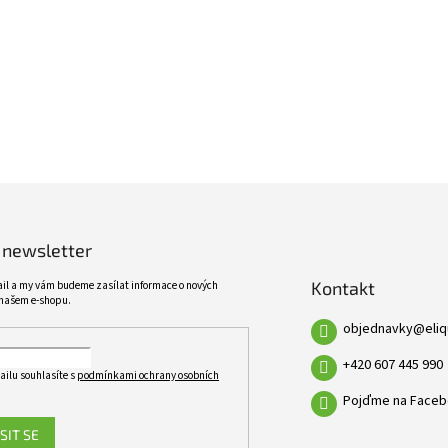
ŠIROKÝ SORTIMENT
KVALITNÍ PRODUKTY
VÍCE NEŽ 10 TISÍC PRODUKTŮ
10 LET ZKUŠENOSTÍ
 newsletter
Kontakt
ail a my vám budeme zasílat informace o nových
našem e-shopu.
objednavky
@
eli
+420 607 445 990
ailu souhlasíte s
podmínkami ochrany osobních
Pojďme na Faceb
SIT SE