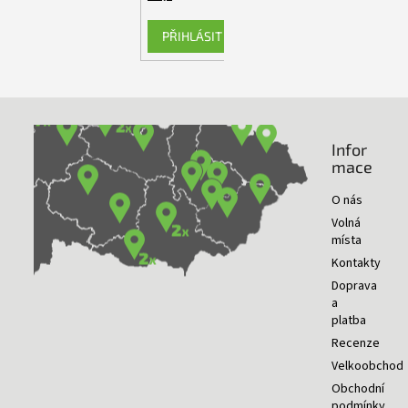
PŘIHLÁSIT SE
Infor
NAŠE PRODEJNY
mace
O nás
Volná
místa
Kontakty
Doprava
a
platba
Recenze
Velkoobchod
Obchodní
podmínky