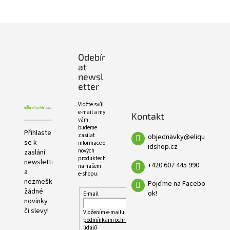
e
PRODUKTŮ
l
Z
á
p
Odebír
a
at
t
newsl
í
etter
Vložte svůj
e-mail a my
Kontakt
vám
budeme
Přihlaste
zasílat
objednavky
@
eliqu
se k
informace o
idshop.cz
nových
zaslání
produktech
newsletteru
+420 607 445 990
na našem
a
e-shopu.
nezmeškejte
Pojďme na Facebo
žádné
ok!
E-mail
novinky
či slevy!
Vložením e-mailu souhlasíte s
podmínkami ochrany osobních
údajů