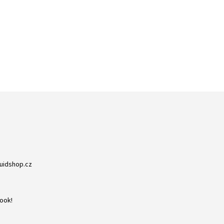
ZBOŽÍ SKLADEM
RYCHLÁ EXPEDICE
NA NIC NEČEKÁTE
DORUČENÍ DO 24H
quidshop.cz
ook!