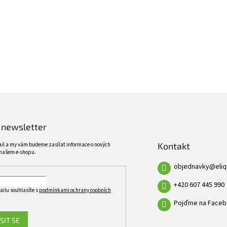
ŠIROKÝ SORTIMENT
KVALITNÍ PRODUKTY
VÍCE NEŽ 10 TISÍC PRODUKTŮ
10 LET ZKUŠENOSTÍ
 newsletter
Kontakt
ail a my vám budeme zasílat informace o nových
našem e-shopu.
objednavky
@
eli
+420 607 445 990
ailu souhlasíte s
podmínkami ochrany osobních
Pojďme na Faceb
SIT SE