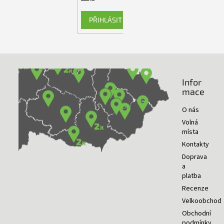
PŘIHLÁSIT SE
Infor
NAŠE PRODEJNY
mace
O nás
Volná
místa
Kontakty
Doprava
a
platba
Recenze
Velkoobchod
Obchodní
podmínky