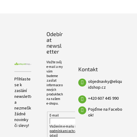
e
PRODUKTŮ
l
Z
á
p
Odebír
a
at
t
newsl
í
etter
Vložte svůj
e-mail a my
Kontakt
vám
budeme
Přihlaste
zasílat
objednavky
@
eliqu
se k
informace o
idshop.cz
nových
zaslání
produktech
newsletteru
+420 607 445 990
na našem
a
e-shopu.
nezmeškejte
Pojďme na Facebo
žádné
ok!
E-mail
novinky
či slevy!
Vložením e-mailu souhlasíte s
podmínkami ochrany osobních
údajů