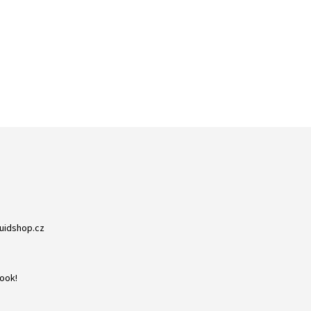
ZBOŽÍ SKLADEM
RYCHLÁ EXPEDICE
NA NIC NEČEKÁTE
DORUČENÍ DO 24H
quidshop.cz
ook!