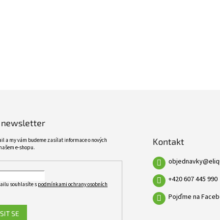
ŠIROKÝ SORTIMENT
KVALITNÍ PRODUKTY
VÍCE NEŽ 10 TISÍC PRODUKTŮ
10 LET ZKUŠENOSTÍ
 newsletter
Kontakt
ail a my vám budeme zasílat informace o nových
našem e-shopu.
objednavky
@
eli
+420 607 445 990
ailu souhlasíte s
podmínkami ochrany osobních
Pojďme na Faceb
SIT SE