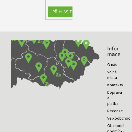
PŘIHLÁSIT SE
Infor
NAŠE PRODEJNY
mace
O nás
Volná
místa
Kontakty
Doprava
a
platba
Recenze
Velkoobchod
Obchodní
podmínky