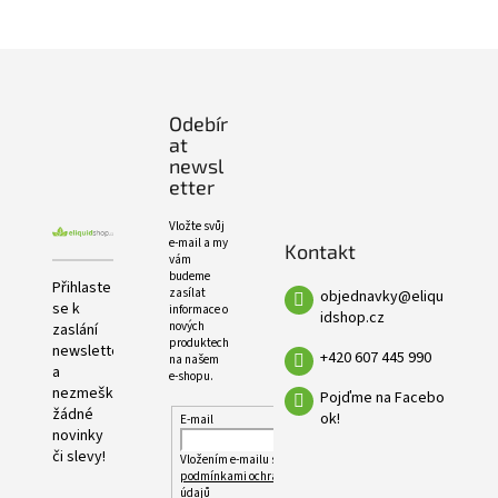
e
PRODUKTŮ
l
Z
á
p
Odebír
a
at
t
newsl
í
etter
Vložte svůj
e-mail a my
Kontakt
vám
budeme
Přihlaste
zasílat
objednavky
@
eliqu
se k
informace o
idshop.cz
nových
zaslání
produktech
newsletteru
+420 607 445 990
na našem
a
e-shopu.
nezmeškejte
Pojďme na Facebo
žádné
ok!
E-mail
novinky
či slevy!
Vložením e-mailu souhlasíte s
podmínkami ochrany osobních
údajů