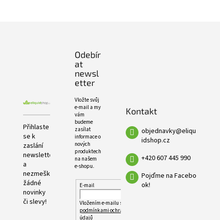
e
PRODUKTŮ
l
Z
á
p
Odebír
a
at
t
newsl
í
etter
Vložte svůj
e-mail a my
Kontakt
vám
budeme
Přihlaste
zasílat
objednavky
@
eliqu
se k
informace o
idshop.cz
nových
zaslání
produktech
newsletteru
+420 607 445 990
na našem
a
e-shopu.
nezmeškejte
Pojďme na Facebo
žádné
ok!
E-mail
novinky
či slevy!
Vložením e-mailu souhlasíte s
podmínkami ochrany osobních
údajů