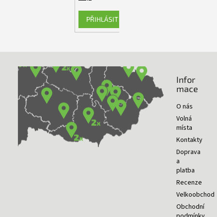
PŘIHLÁSIT SE
Infor
NAŠE PRODEJNY
mace
O nás
Volná
místa
Kontakty
Doprava
a
platba
Recenze
Velkoobchod
Obchodní
podmínky