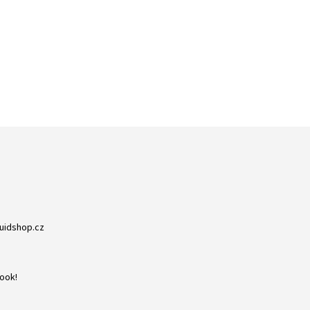
ZBOŽÍ SKLADEM
RYCHLÁ EXPEDICE
NA NIC NEČEKÁTE
DORUČENÍ DO 24H
quidshop.cz
ook!