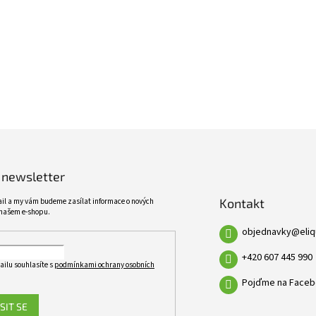
ŠIROKÝ SORTIMENT
KVALITNÍ PRODUKTY
VÍCE NEŽ 10 TISÍC PRODUKTŮ
10 LET ZKUŠENOSTÍ
 newsletter
Kontakt
ail a my vám budeme zasílat informace o nových
našem e-shopu.
objednavky
@
eli
+420 607 445 990
ailu souhlasíte s
podmínkami ochrany osobních
Pojďme na Faceb
SIT SE