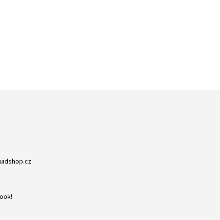
ZBOŽÍ SKLADEM
RYCHLÁ EXPEDICE
NA NIC NEČEKÁTE
DORUČENÍ DO 24H
quidshop.cz
ook!