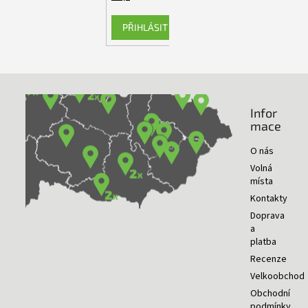
PŘIHLÁSIT SE
Infor
NAŠE PRODEJNY
mace
O nás
Volná
místa
Kontakty
Doprava
a
platba
Recenze
Velkoobchod
Obchodní
podmínky