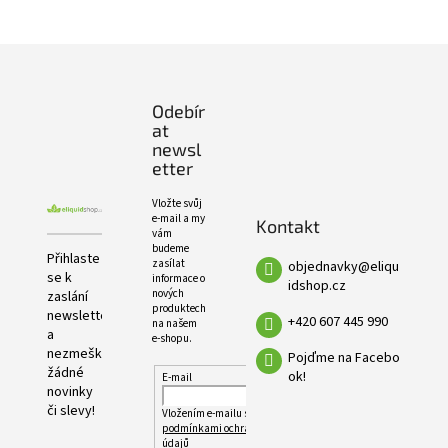
e
PRODUKTŮ
l
Z
á
p
Odebír
a
at
t
newsl
í
etter
Vložte svůj
e-mail a my
Kontakt
vám
budeme
Přihlaste
zasílat
objednavky
@
eliqu
se k
informace o
idshop.cz
nových
zaslání
produktech
newsletteru
+420 607 445 990
na našem
a
e-shopu.
nezmeškejte
Pojďme na Facebo
žádné
ok!
E-mail
novinky
či slevy!
Vložením e-mailu souhlasíte s
podmínkami ochrany osobních
údajů