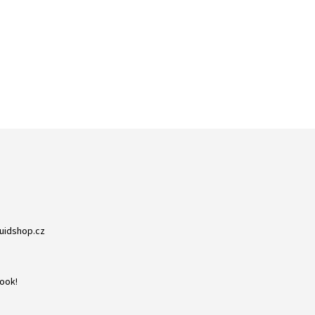
ZBOŽÍ SKLADEM
RYCHLÁ EXPEDICE
NA NIC NEČEKÁTE
DORUČENÍ DO 24H
quidshop.cz
ook!