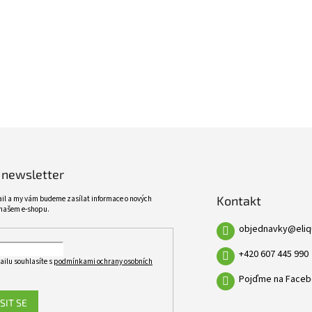
ŠIROKÝ SORTIMENT
KVALITNÍ PRODUKTY
VÍCE NEŽ 10 TISÍC PRODUKTŮ
10 LET ZKUŠENOSTÍ
 newsletter
Kontakt
ail a my vám budeme zasílat informace o nových
našem e-shopu.
objednavky
@
eli
+420 607 445 990
ailu souhlasíte s
podmínkami ochrany osobních
Pojďme na Faceb
SIT SE