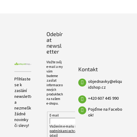
e
PRODUKTŮ
l
Z
á
p
Odebír
a
at
t
newsl
í
etter
Vložte svůj
e-mail a my
Kontakt
vám
budeme
Přihlaste
zasílat
objednavky
@
eliqu
se k
informace o
idshop.cz
nových
zaslání
produktech
newsletteru
+420 607 445 990
na našem
a
e-shopu.
nezmeškejte
Pojďme na Facebo
žádné
ok!
E-mail
novinky
či slevy!
Vložením e-mailu souhlasíte s
podmínkami ochrany osobních
údajů