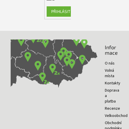
PŘIHLÁSIT SE
Infor
NAŠE PRODEJNY
mace
O nás
Volná
místa
Kontakty
Doprava
a
platba
Recenze
Velkoobchod
Obchodní
podmínky