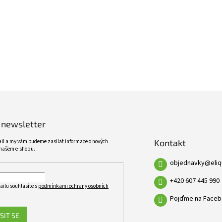
ŠIROKÝ SORTIMENT
KVALITNÍ PRODUKTY
VÍCE NEŽ 10 TISÍC PRODUKTŮ
10 LET ZKUŠENOSTÍ
 newsletter
Kontakt
ail a my vám budeme zasílat informace o nových
našem e-shopu.
objednavky
@
eli
+420 607 445 990
ailu souhlasíte s
podmínkami ochrany osobních
Pojďme na Faceb
SIT SE