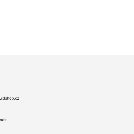
ZBOŽÍ SKLADEM
RYCHLÁ EXPEDICE
NA NIC NEČEKÁTE
DORUČENÍ DO 24H
quidshop.cz
ook!