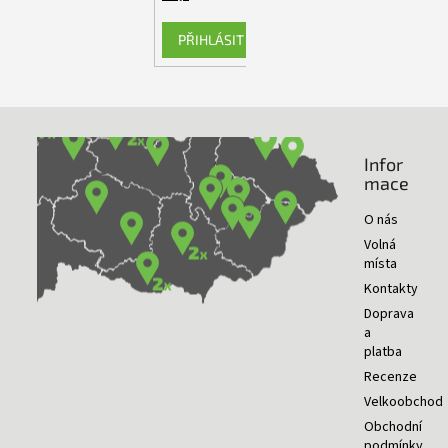
PŘIHLÁSIT SE
Infor
NAŠE PRODEJNY
mace
O nás
Volná
místa
Kontakty
Doprava
a
platba
Recenze
Velkoobchod
Obchodní
podmínky