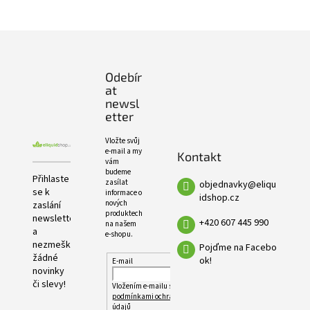
e
PRODUKTŮ
l
Z
á
p
Odebír
a
at
t
newsl
í
etter
Vložte svůj
e-mail a my
Kontakt
vám
budeme
Přihlaste
zasílat
objednavky
@
eliqu
se k
informace o
idshop.cz
nových
zaslání
produktech
newsletteru
+420 607 445 990
na našem
a
e-shopu.
nezmeškejte
Pojďme na Facebo
žádné
ok!
E-mail
novinky
či slevy!
Vložením e-mailu souhlasíte s
podmínkami ochrany osobních
údajů