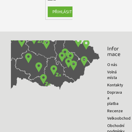
PŘIHLÁSIT SE
Infor
NAŠE PRODEJNY
mace
O nás
Volná
místa
Kontakty
Doprava
a
platba
Recenze
Velkoobchod
Obchodní
podmínky