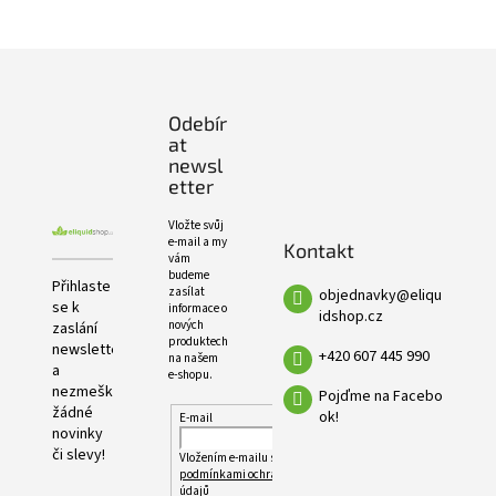
e
PRODUKTŮ
l
Z
á
p
Odebír
a
at
t
newsl
í
etter
Vložte svůj
e-mail a my
Kontakt
vám
budeme
Přihlaste
zasílat
objednavky
@
eliqu
se k
informace o
idshop.cz
nových
zaslání
produktech
newsletteru
+420 607 445 990
na našem
a
e-shopu.
nezmeškejte
Pojďme na Facebo
žádné
ok!
E-mail
novinky
či slevy!
Vložením e-mailu souhlasíte s
podmínkami ochrany osobních
údajů