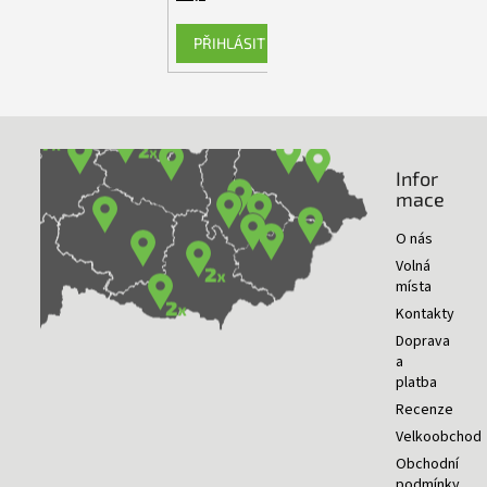
PŘIHLÁSIT SE
Infor
NAŠE PRODEJNY
mace
O nás
Volná
místa
Kontakty
Doprava
a
platba
Recenze
Velkoobchod
Obchodní
podmínky