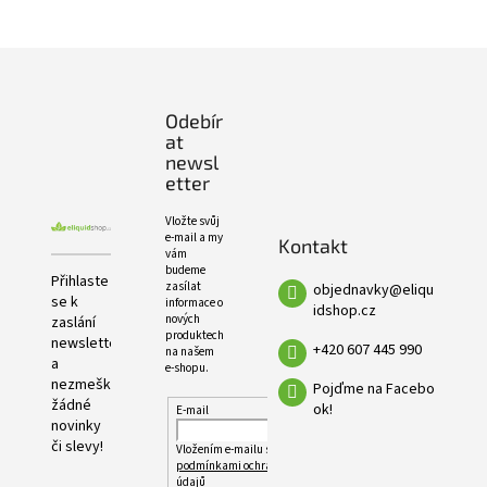
e
PRODUKTŮ
l
Z
á
p
Odebír
a
at
t
newsl
í
etter
Vložte svůj
e-mail a my
Kontakt
vám
budeme
Přihlaste
zasílat
objednavky
@
eliqu
se k
informace o
idshop.cz
nových
zaslání
produktech
newsletteru
+420 607 445 990
na našem
a
e-shopu.
nezmeškejte
Pojďme na Facebo
žádné
ok!
E-mail
novinky
či slevy!
Vložením e-mailu souhlasíte s
podmínkami ochrany osobních
údajů