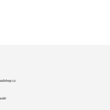
ZBOŽÍ SKLADEM
RYCHLÁ EXPEDICE
NA NIC NEČEKÁTE
DORUČENÍ DO 24H
quidshop.cz
ook!