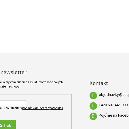
ŠIROKÝ SORTIMENT
KVALITNÍ PRODUKTY
VÍCE NEŽ 10 TISÍC PRODUKTŮ
10 LET ZKUŠENOSTÍ
 newsletter
Kontakt
ail a my vám budeme zasílat informace o nových
našem e-shopu.
objednavky
@
eli
+420 607 445 990
ailu souhlasíte s
podmínkami ochrany osobních
Pojďme na Faceb
SIT SE