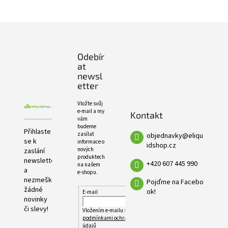
e
PRODUKTŮ
l
Z
á
p
Odebír
a
at
t
newsl
í
etter
Vložte svůj
e-mail a my
Kontakt
vám
budeme
Přihlaste
zasílat
objednavky
@
eliqu
se k
informace o
idshop.cz
nových
zaslání
produktech
newsletteru
+420 607 445 990
na našem
a
e-shopu.
nezmeškejte
Pojďme na Facebo
žádné
ok!
E-mail
novinky
či slevy!
Vložením e-mailu souhlasíte s
podmínkami ochrany osobních
údajů