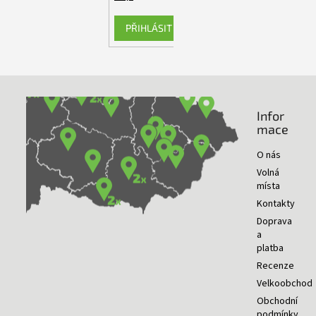
PŘIHLÁSIT SE
Infor
NAŠE PRODEJNY
mace
O nás
Volná
místa
Kontakty
Doprava
a
platba
Recenze
Velkoobchod
Obchodní
podmínky