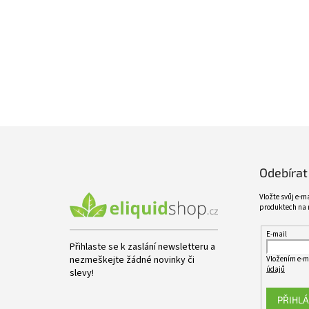
n
Baterie a nabíječky
e
l
DIY
New Generation Products
Kuřácké potřeby
Z
á
p
Odebírat
a
t
Vložte svůj e-m
í
produktech na 
E-mail
Přihlaste se k zaslání newsletteru a
nezmeškejte žádné novinky či
Vložením e-m
údajů
slevy!
PŘIHLÁ