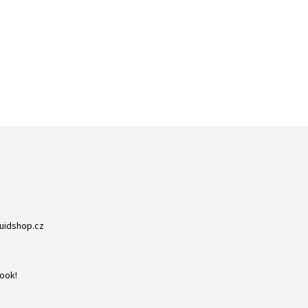
ZBOŽÍ SKLADEM
RYCHLÁ EXPEDICE
NA NIC NEČEKÁTE
DORUČENÍ DO 24H
quidshop.cz
ook!