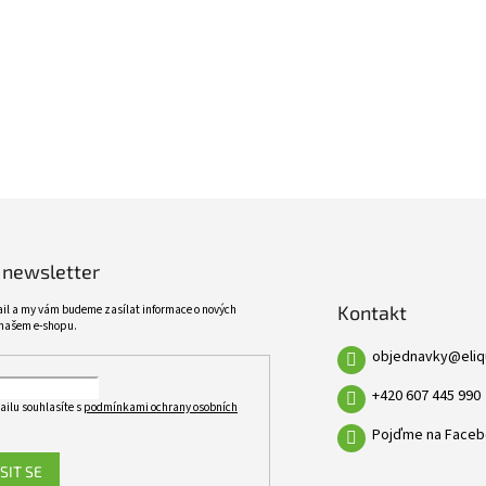
ŠIROKÝ SORTIMENT
KVALITNÍ PRODUKTY
VÍCE NEŽ 10 TISÍC PRODUKTŮ
10 LET ZKUŠENOSTÍ
 newsletter
Kontakt
ail a my vám budeme zasílat informace o nových
našem e-shopu.
objednavky
@
eli
+420 607 445 990
ailu souhlasíte s
podmínkami ochrany osobních
Pojďme na Faceb
SIT SE