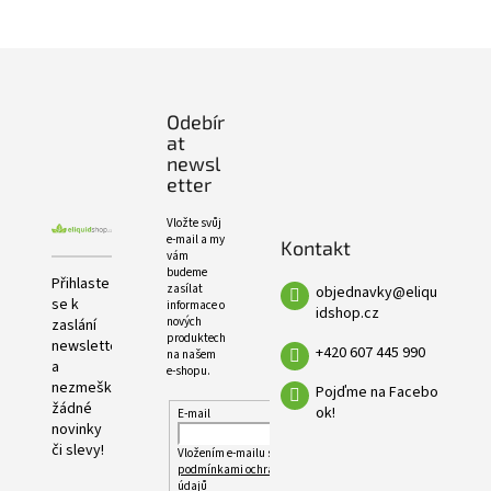
e
PRODUKTŮ
l
Z
á
p
Odebír
a
at
t
newsl
í
etter
Vložte svůj
e-mail a my
Kontakt
vám
budeme
Přihlaste
zasílat
objednavky
@
eliqu
se k
informace o
idshop.cz
nových
zaslání
produktech
newsletteru
+420 607 445 990
na našem
a
e-shopu.
nezmeškejte
Pojďme na Facebo
žádné
ok!
E-mail
novinky
či slevy!
Vložením e-mailu souhlasíte s
podmínkami ochrany osobních
údajů