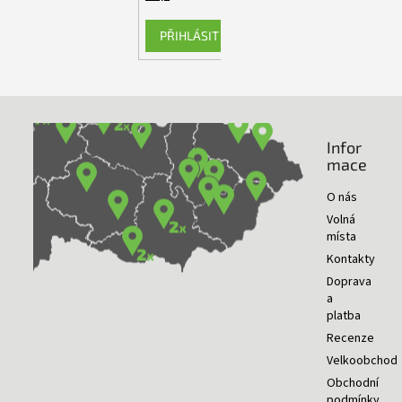
PŘIHLÁSIT SE
Infor
NAŠE PRODEJNY
mace
O nás
Volná
místa
Kontakty
Doprava
a
platba
Recenze
Velkoobchod
Obchodní
podmínky